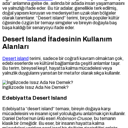
ada” anlamına gelse de, aslında bir adada insan yaşamamasını
ve yalnızlığı ifade eder. Bu tür adalar, genellikle terk edilmiş,
doğal yapısını koruyan ve medeniyetten uzak olan bölgeler
olarak tanımlanır. “Desert island” terimi, birçok popüler kültür
öğesinde özgün bir temayı simgeler ve bireyin doğayla baş
başa kaldığı bir senaryoyu ifade eder.
Desert Island İfadesinin Kullanım
Alanları
Desert island
terimi, sadece bir coğrafi kavram olmaktan çok,
edebi eserlerde ve kültürel bağlamlarda çeşitli anlamlar taşır.
Bu terim, bireysel keşif, hayatta kalma mücadelesi veya
yalnızlık duygularını yansıtan bir metafor olarak sıkça kullanılır.
İngilizcede Issız Ada Ne Demek?
Edebiyatta Desert Island
Edebiyatta “desert island” teması, bireyin doğaya karşı
mücadelesini ve insanın içsel yolculuğunu anlatmak için kullanılır.
Daniel Defoe’nun ünlü eseri
Robinson Crusoe
, bu temanın
klasik bir örneğidir. Bu eser, bir insanın hayatta kalma