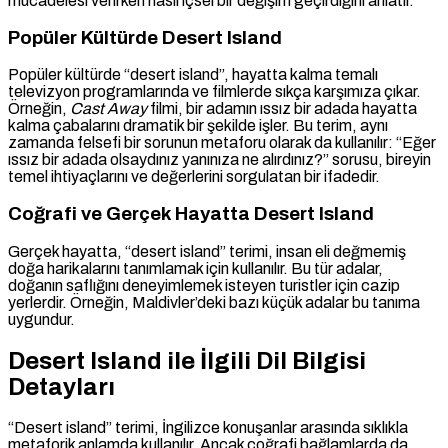
mücadelesi verirken nasıl içsel bir değişim geçirdiğini anlatır.
Popüler Kültürde Desert Island
Popüler kültürde “desert island”, hayatta kalma temalı
televizyon programlarında ve filmlerde sıkça karşımıza çıkar.
Örneğin,
Cast Away
filmi, bir adamın ıssız bir adada hayatta
kalma çabalarını dramatik bir şekilde işler. Bu terim, aynı
zamanda felsefi bir sorunun metaforu olarak da kullanılır: “Eğer
ıssız bir adada olsaydınız yanınıza ne alırdınız?” sorusu, bireyin
temel ihtiyaçlarını ve değerlerini sorgulatan bir ifadedir.
Coğrafi ve Gerçek Hayatta Desert Island
Gerçek hayatta, “desert island” terimi, insan eli değmemiş
doğa harikalarını tanımlamak için kullanılır. Bu tür adalar,
doğanın saflığını deneyimlemek isteyen turistler için cazip
yerlerdir. Örneğin, Maldivler’deki bazı küçük adalar bu tanıma
uygundur.
Desert Island ile İlgili Dil Bilgisi
Detayları
“Desert island” terimi, İngilizce konuşanlar arasında sıklıkla
metaforik anlamda kullanılır. Ancak coğrafi bağlamlarda da