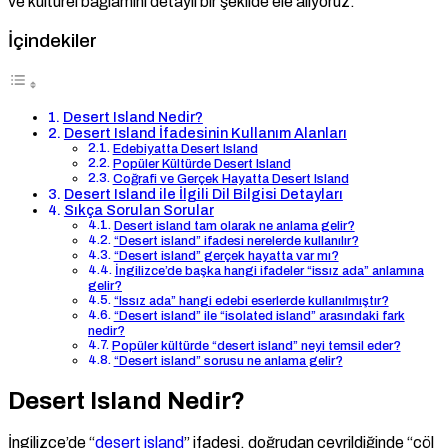
ve kültürel bağlamını detaylı bir şekilde ele alıyoruz.
İçindekiler
Desert Island Nedir?
Desert Island İfadesinin Kullanım Alanları
Edebiyatta Desert Island
Popüler Kültürde Desert Island
Coğrafi ve Gerçek Hayatta Desert Island
Desert Island ile İlgili Dil Bilgisi Detayları
Sıkça Sorulan Sorular
Desert island tam olarak ne anlama gelir?
“Desert island” ifadesi nerelerde kullanılır?
“Desert island” gerçek hayatta var mı?
İngilizce’de başka hangi ifadeler “issız ada” anlamına
gelir?
“Issız ada” hangi edebi eserlerde kullanılmıştır?
“Desert island” ile “isolated island” arasındaki fark
nedir?
Popüler kültürde “desert island” neyi temsil eder?
“Desert island” sorusu ne anlama gelir?
Desert Island Nedir?
İngilizce’de “
desert island
” ifadesi, doğrudan çevrildiğinde “çöl