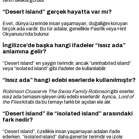
terim sıklıkla görülür.
“Desert island” gerçek hayatta var mı?
Evet, dünya üzerinde insan yaşamayan, doğallığını koruyan
birçok ada vardır. Bu tür adalar, genellikle Pasifik veya Hint
Okyanusu’nda bulunur.
İngilizce’de başka hangi ifadeler “issız ada”
anlamına gelir?
“Desert island” en yaygın terimdir, ancak “uninhabited island”
veya “isolated island” gibi ifadeler de kullanılabilir.
“Issız ada” hangi edebi eserlerde kullanılmıştır?
Robinson Crusoe
ve
The Swiss Family Robinson
gibi eserler,
ıssız ada temasını işleyen ünlü edebi eserlerdir. Ayrıca,
Lord of
the Flies
kitabı da bu temayı farklı bir açıdan ele alır.
“Desert island” ile “isolated island” arasındaki
fark nedir?
“Desert island”, özellikle insan yaşamayan adaları ifade
ederken, “isolated island” daha genel bir terimdir ve izole