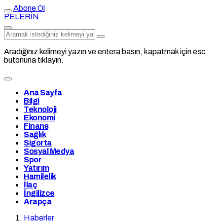
Abone Ol
PELERİN
Aradığınız kelimeyi yazın ve entera basın, kapatmak için esc
butonuna tıklayın.
Ana Sayfa
Bilgi
Teknoloji
Ekonomi
Finans
Sağlık
Sigorta
Sosyal Medya
Spor
Yatırım
Hamilelik
İlaç
İngilizce
Arapça
Haberler