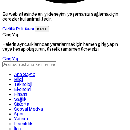
Bu web sitesinde en iyi deneyimi yaşamanızı sağlamak için
çerezler kullanılmaktadır.
Gizlilik Politikası
Kabul
Giriş Yap
Pelerin ayrıcalıklarından yararlanmak için hemen giriş yapın
veya hesap oluşturun, üstelik tamamen ücretsiz!
Giriş Yap
Ana Sayfa
Bilgi
Teknoloji
Ekonomi
Finans
Sağlık
Sigorta
Sosyal Medya
Spor
Yatırım
Hamilelik
İlaç