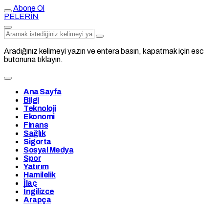
Abone Ol
PELERİN
Aradığınız kelimeyi yazın ve entera basın, kapatmak için esc
butonuna tıklayın.
Ana Sayfa
Bilgi
Teknoloji
Ekonomi
Finans
Sağlık
Sigorta
Sosyal Medya
Spor
Yatırım
Hamilelik
İlaç
İngilizce
Arapça