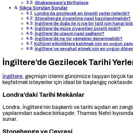
Shakespeare’s Birthplace
Sıkça Sorulan Sorular
Londra’da gezilecek en önemli yerler nelerdir?
Stonehenge ziyaretine nasıl hazırlanılmalıdır?
İngiltere’de doğa ile iç içe bir tatil için hangi bö
İngiltere’de müze ziyaretleri ücretli midir?
İngiltere’de ulaşım nasıl sağlanır?
İngiltere’de ne tür yemekler denenmelidir?
Kültürel etkinliklere katılmak için en uygun zam
İngiltere’ye seyahat etmek için en uygun döne
İngiltere’de Gezilecek Tarihi Yerle
İngiltere
, geçmişin izlerini günümüze taşıyan birçok tari
keşfetmek isteyenler için ideal bir başlangıç noktasıdır
Londra’daki Tarihi Mekânlar
Londra, İngiltere’nin başkenti ve tarihi açıdan en zen
yapılarından sadece birkaçıdır. Thames Nehri kıyısında y
sunar.
Stonehenge ve Çevresi