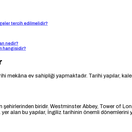
lgeler tercih edilmelidir?
an nedir?
m hangisidir?
r
hi mekâna ev sahipliği yapmaktadır. Tarihi yapılar, kalele
.
gin şehirlerinden biridir. Westminster Abbey, Tower of L
er alan bu yapılar, İngiliz tarihinin önemli dönemlerini 