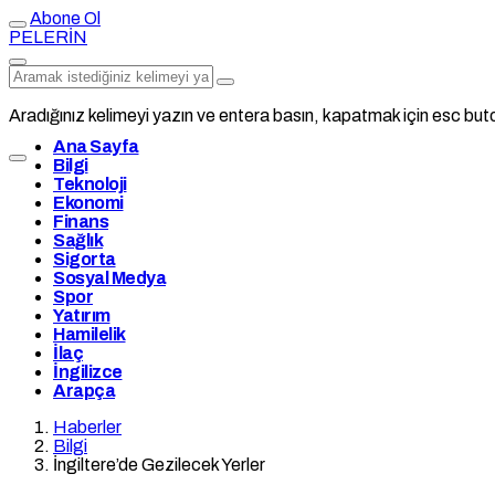
Abone Ol
PELERİN
Aradığınız kelimeyi yazın ve entera basın, kapatmak için esc buto
Ana Sayfa
Bilgi
Teknoloji
Ekonomi
Finans
Sağlık
Sigorta
Sosyal Medya
Spor
Yatırım
Hamilelik
İlaç
İngilizce
Arapça
Haberler
Bilgi
İngiltere’de Gezilecek Yerler