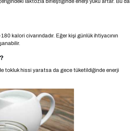
içeriğindeki laktozla birleştiğinde enerji yükü artar. Bu da
-180 kalori civarındadır. Eğer kişi günlük ihtiyacının
şanabilir.
r?
e tokluk hissi yaratsa da gece tüketildiğinde enerji