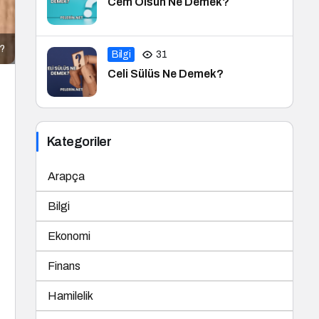
Cem Olsun Ne Demek?
ı?
Bilgi
31
Celi Sülüs Ne Demek?
Kategoriler
Arapça
Bilgi
Ekonomi
Finans
Hamilelik