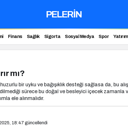
PELERİN
mi
Finans
Sağlık
Sigorta
Sosyal Medya
Spor
Yatırı
rır mı?
huzurlu bir uyku ve bağışıklık desteği sağlasa da, bu alış
edilmediği sürece bu doğal ve besleyici içecek zamanla vü
ımla ele alınmalıdır.
2025, 18:47
güncellendi