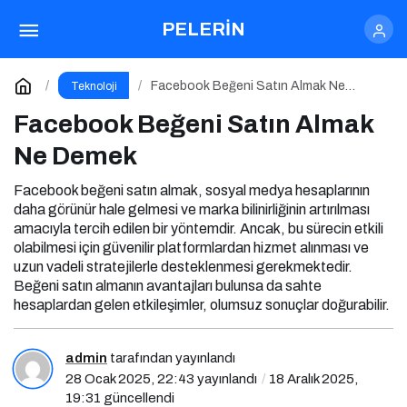
Facebook Takipçi Satın Almak Ne Demek
PELERİN
Paylaş
Yorum Yap
Facebook Beğeni Satın Almak Ne
Teknoloji
Demek
Facebook Beğeni Satın Almak
Ne Demek
Facebook beğeni satın almak, sosyal medya hesaplarının
daha görünür hale gelmesi ve marka bilinirliğinin artırılması
amacıyla tercih edilen bir yöntemdir. Ancak, bu sürecin etkili
olabilmesi için güvenilir platformlardan hizmet alınması ve
uzun vadeli stratejilerle desteklenmesi gerekmektedir.
Beğeni satın almanın avantajları bulunsa da sahte
hesaplardan gelen etkileşimler, olumsuz sonuçlar doğurabilir.
admin
tarafından yayınlandı
28 Ocak 2025, 22:43
yayınlandı
18 Aralık 2025,
19:31
güncellendi