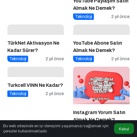
YouTube Paylaşım Satın
Almak Ne Demek?
Teknoloji
2 yıl önce
TürkNet Aktivasyon Ne
YouTube Abone Satın
Kadar Sürer?
Almak Ne Demek?
Teknoloji
2 yıl önce
Teknoloji
2 yıl önce
Turkcell VINN Ne Kadar?
Teknoloji
2 yıl önce
Instagram Yorum Satın
Almak Ne Demek?
Bu web sitesinde en iyi deneyimi yaşamanızı sağlamak için
Teknoloji
2 yıl önce
Kabul
çerezler kullanılmaktadır.