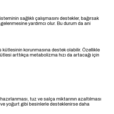
isteminin sağlıklı çalışmasını destekler, bağırsak
engelenmesine yardımcı olur. Bu durum da ani
 kütlesinin korunmasına destek olabilir. Özellikle
kütlesi arttıkça metabolizma hızı da artacağı için
ı hazırlanması, tuz ve salça miktarının azaltılması
ve yoğurt gibi besinlerle desteklenirse daha