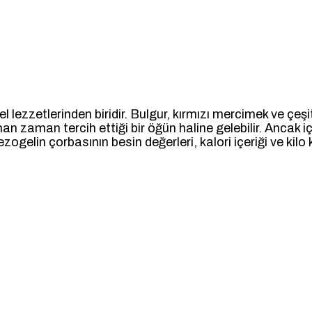
el lezzetlerinden biridir. Bulgur, kırmızı mercimek ve çe
an zaman tercih ettiği bir öğün haline gelebilir. Ancak i
zogelin çorbasının besin değerleri, kalori içeriği ve kilo 