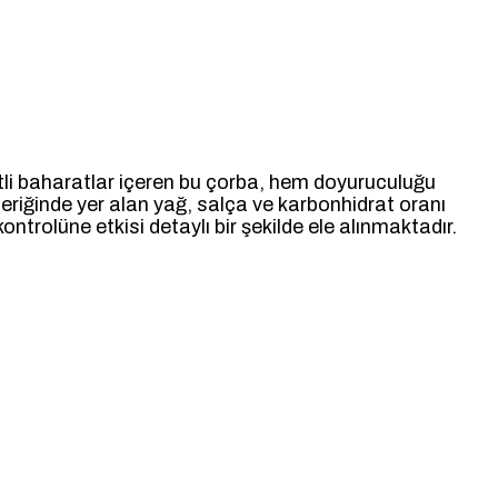
şitli baharatlar içeren bu çorba, hem doyuruculuğu
çeriğinde yer alan yağ, salça ve karbonhidrat oranı
kontrolüne etkisi detaylı bir şekilde ele alınmaktadır.