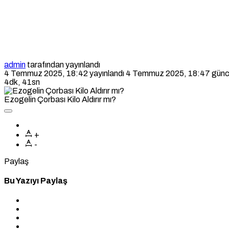
admin
tarafından yayınlandı
4 Temmuz 2025, 18:42
yayınlandı
4 Temmuz 2025, 18:47
günc
4dk, 41sn
Ezogelin Çorbası Kilo Aldırır mı?
+
-
Paylaş
Bu Yazıyı Paylaş