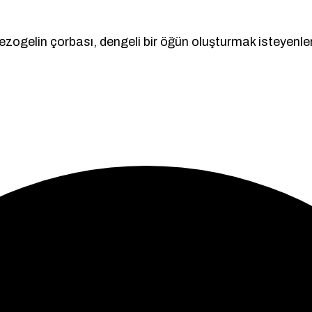
 ezogelin çorbası, dengeli bir öğün oluşturmak isteyenler i