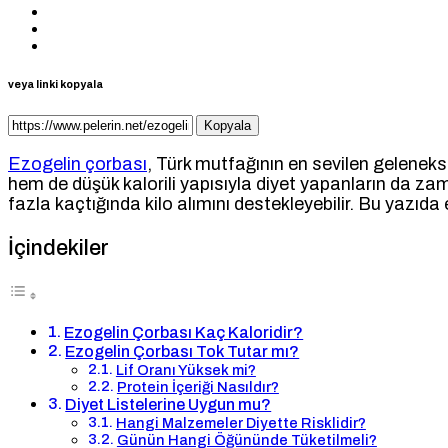
veya linki kopyala
Kopyala
Ezogelin çorbası
, Türk mutfağının en sevilen geleneks
hem de düşük kalorili yapısıyla diyet yapanların da zam
fazla kaçtığında kilo alımını destekleyebilir. Bu yazıda e
İçindekiler
Ezogelin Çorbası Kaç Kaloridir?
Ezogelin Çorbası Tok Tutar mı?
Lif Oranı Yüksek mi?
Protein İçeriği Nasıldır?
Diyet Listelerine Uygun mu?
Hangi Malzemeler Diyette Risklidir?
Günün Hangi Öğününde Tüketilmeli?