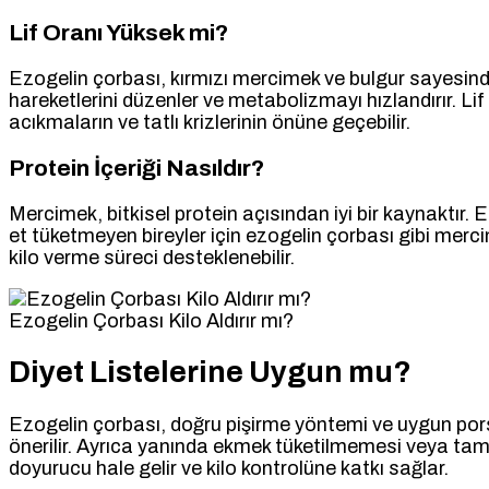
Lif Oranı Yüksek mi?
Ezogelin çorbası, kırmızı mercimek ve bulgur sayesinde l
hareketlerini düzenler ve metabolizmayı hızlandırır. 
acıkmaların ve tatlı krizlerinin önüne geçebilir.
Protein İçeriği Nasıldır?
Mercimek, bitkisel protein açısından iyi bir kaynaktır.
et tüketmeyen bireyler için ezogelin çorbası gibi merci
kilo verme süreci desteklenebilir.
Ezogelin Çorbası Kilo Aldırır mı?
Diyet Listelerine Uygun mu?
Ezogelin çorbası, doğru pişirme yöntemi ve uygun porsiy
önerilir. Ayrıca yanında ekmek tüketilmemesi veya tam
doyurucu hale gelir ve kilo kontrolüne katkı sağlar.