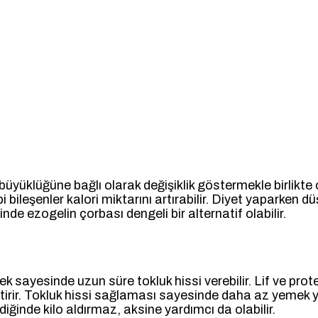
üyüklüğüne bağlı olarak değişiklik göstermekle birlikte
i bileşenler kalori miktarını artırabilir. Diyet yaparken d
inde ezogelin çorbası dengeli bir alternatif olabilir.
 sayesinde uzun süre tokluk hissi verebilir. Lif ve prote
rir. Tokluk hissi sağlaması sayesinde daha az yemek ye
diğinde kilo aldırmaz, aksine yardımcı da olabilir.