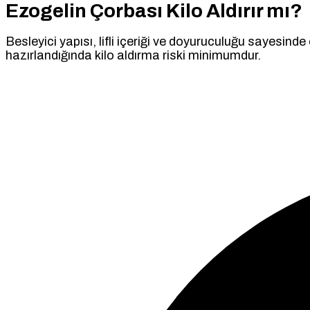
Ezogelin Çorbası Kilo Aldırır mı?
Besleyici yapısı, lifli içeriği ve doyuruculuğu sayesinde
hazırlandığında kilo aldırma riski minimumdur.