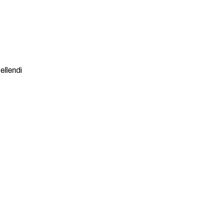
ellendi