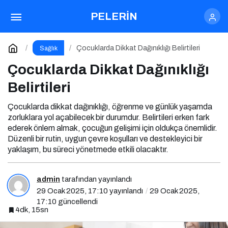
Çocuklarda Dikkat Dağınıklığı Belirtileri
PELERİN
Yorum Yap
Çocuklarda Dikkat Dağınıklığı Belirtileri
Sağlık
Çocuklarda Dikkat Dağınıklığı
Belirtileri
Çocuklarda dikkat dağınıklığı, öğrenme ve günlük yaşamda
zorluklara yol açabilecek bir durumdur. Belirtileri erken fark
ederek önlem almak, çocuğun gelişimi için oldukça önemlidir.
Düzenli bir rutin, uygun çevre koşulları ve destekleyici bir
yaklaşım, bu süreci yönetmede etkili olacaktır.
admin
tarafından yayınlandı
29 Ocak 2025, 17:10
yayınlandı
29 Ocak 2025,
17:10
güncellendi
4dk, 15sn