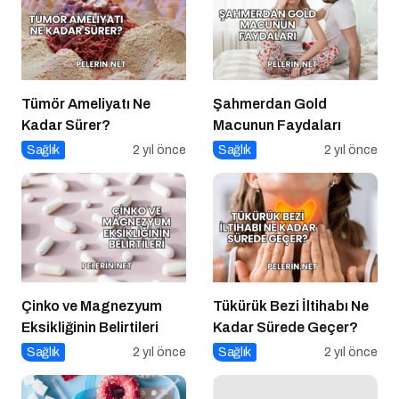
Tümör Ameliyatı Ne
Şahmerdan Gold
Kadar Sürer?
Macunun Faydaları
Sağlık
2 yıl önce
Sağlık
2 yıl önce
Çinko ve Magnezyum
Tükürük Bezi İltihabı Ne
Eksikliğinin Belirtileri
Kadar Sürede Geçer?
Sağlık
2 yıl önce
Sağlık
2 yıl önce