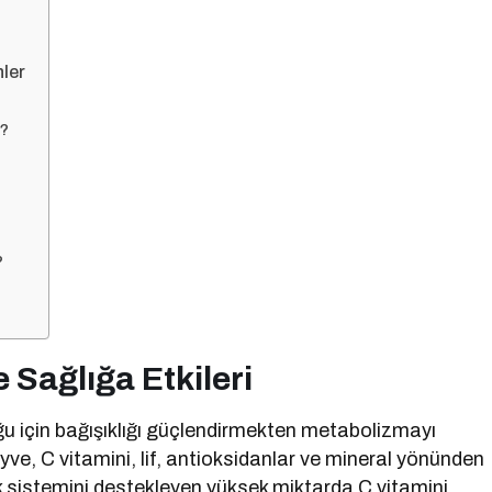
nler
r?
?
 Sağlığa Etkileri
uğu için bağışıklığı güçlendirmekten metabolizmayı
e, C vitamini, lif, antioksidanlar ve mineral yönünden
lık sistemini destekleyen yüksek miktarda C vitamini