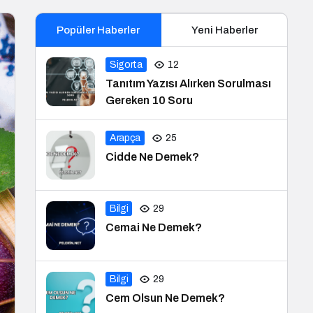
Popüler Haberler
Yeni Haberler
Sigorta
12
Tanıtım Yazısı Alırken Sorulması
Gereken 10 Soru
Arapça
25
Cidde Ne Demek?
Bilgi
29
Cemai Ne Demek?
Bilgi
29
Cem Olsun Ne Demek?