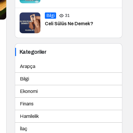
Bilgi
31
Celi Sülüs Ne Demek?
Kategoriler
Arapça
Bilgi
Ekonomi
Finans
Hamilelik
İlaç