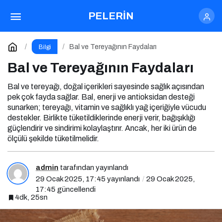
Çekirdekli Kuru Siyah Üzümün Faydaları
PELERİN
Paylaş
Yorum Yap
Bal ve Tereyağının Faydaları
Bilgi
Bal ve Tereyağının Faydaları
Bal ve tereyağı, doğal içerikleri sayesinde sağlık açısından
pek çok fayda sağlar. Bal, enerji ve antioksidan desteği
sunarken; tereyağı, vitamin ve sağlıklı yağ içeriğiyle vücudu
destekler. Birlikte tüketildiklerinde enerji verir, bağışıklığı
güçlendirir ve sindirimi kolaylaştırır. Ancak, her iki ürün de
ölçülü şekilde tüketilmelidir.
admin
tarafından yayınlandı
29 Ocak 2025, 17:45
yayınlandı
29 Ocak 2025,
17:45
güncellendi
4dk, 25sn