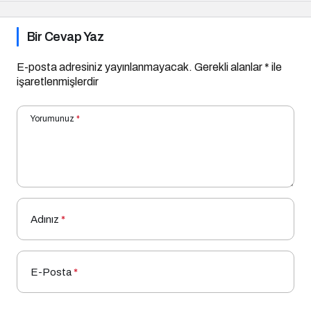
Bir Cevap Yaz
E-posta adresiniz yayınlanmayacak.
Gerekli alanlar
*
ile
işaretlenmişlerdir
Yorumunuz
*
Adınız
*
E-Posta
*
Bir dahaki sefere yorum yaptığımda kullanılmak üzere