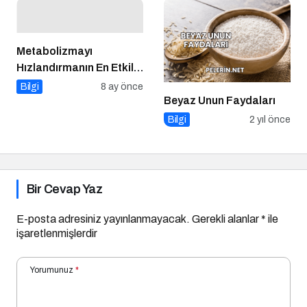
Metabolizmayı
Hızlandırmanın En Etkili
Yolları Nelerdir?
Bilgi
8 ay önce
Beyaz Unun Faydaları
Bilgi
2 yıl önce
Bir Cevap Yaz
E-posta adresiniz yayınlanmayacak.
Gerekli alanlar
*
ile
işaretlenmişlerdir
Yorumunuz
*