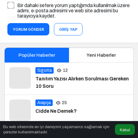
adımı, e-posta adresimi ve web site adresimi bu
tarayıcıya kaydet.
YORUM GÖNDER
GIRIŞ YAP
Popüler Haberler
Yeni Haberler
Sigorta
12
Tanıtım Yazısı Alırken Sorulması Gereken
10 Soru
Arapça
25
Cidde Ne Demek?
Bu web sitesinde en iyi deneyimi yaşamanızı sağlamak için
Bilgi
29
Kabul
çerezler kullanılmaktadır.
Cemai Ne Demek?