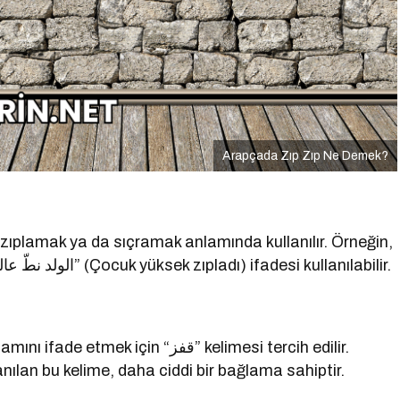
Arapçada Zıp Zıp Ne Demek?
bir çocuk oyun oynarken zıpladığı durumlarda “الولد نطّ عالياً” (Çocuk yüksek zıpladı) ifadesi kullanılabilir.
çin “قفز” kelimesi tercih edilir.
anılan bu kelime, daha ciddi bir bağlama sahiptir.