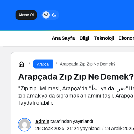
Abone Ol
Ana Sayfa
Bilgi
Teknoloji
Ekono
Arapçada Zıp Zıp Ne Demek?
Arapça
Arapçada Zıp Zıp Ne Demek?
"Zıp zıp" kelimesi, Arapça'da "نطّ" ya da "قفز" ifadeleriyle en yakın şekilde karşılanmaktadır. Bu kelimeler, günlük konuşmalarda ya da yazılı dilde
zıplamak ya da sıçramak anlamını taşır. Arapça öğ
faydalı olabilir.
admin
tarafından yayınlandı
28 Ocak 2025, 21:24
yayınlandı
18 Aralık 2025