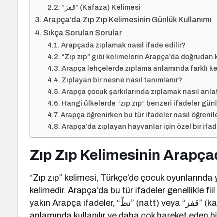
“قفز” (Kafaza) Kelimesi
Arapça’da Zıp Zıp Kelimesinin Günlük Kullanımı
Sıkça Sorulan Sorular
Arapçada zıplamak nasıl ifade edilir?
“Zıp zıp” gibi kelimelerin Arapça’da doğrudan k
Arapça lehçelerde zıplama anlamında farklı ke
Zıplayan bir nesne nasıl tanımlanır?
Arapça çocuk şarkılarında zıplamak nasıl anlat
Hangi ülkelerde “zıp zıp” benzeri ifadeler günl
Arapça öğrenirken bu tür ifadeler nasıl öğrenile
Arapça’da zıplayan hayvanlar için özel bir ifad
Zıp Zıp Kelimesinin Arapçad
“Zıp zıp” kelimesi, Türkçe’de çocuk oyunlarında 
kelimedir. Arapça’da bu tür ifadeler genellikle fiil
yakın Arapça ifadeler, “نطّ” (natt) veya “قفز” (kafaza) fiilleridir. Bu kelimeler, zıplamak ya da sıçramak
anlamında kullanılır ve daha çok hareket eden bir