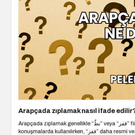
Arapçada zıplamak nasıl ifade edilir
Arapçada zıplamak genellikle “نطّ” veya “قفز” fiilleriyle ifade edilir. “نطّ” daha çok gündelik
konuşmalarda kullanılırken, “ز