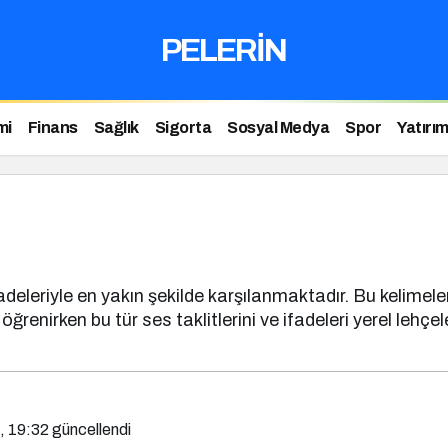
PELERİN
mi
Finans
Sağlık
Sigorta
Sosyal Medya
Spor
Yatırı
renirken bu tür ses taklitlerini ve ifadeleri yerel lehçe
, 19:32
güncellendi