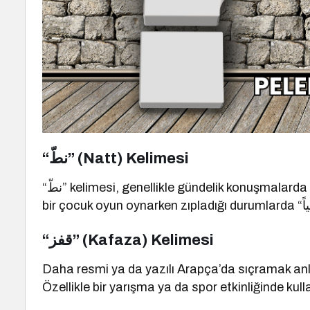
“نطّ” (Natt) Kelimesi
“نطّ” kelimesi, genellikle gündelik konuşmalarda zıplamak ya da sıçramak anlamında kullanılır. Örneğin,
“قفز” (Kafaza) Kelimesi
Daha resmi ya da yazılı Arapça’da sıçramak anlamını ifade etmek i
Özellikle bir yarışma ya da spor etkinliğinde kull