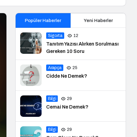
Popüler Haberler
Yeni Haberler
Sigorta
12
Tanıtım Yazısı Alırken Sorulması
Gereken 10 Soru
Arapça
25
Cidde Ne Demek?
Bilgi
29
Cemai Ne Demek?
Bilgi
29