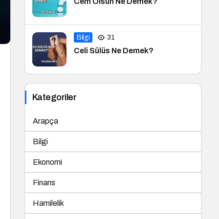
Cem Olsun Ne Demek?
Bilgi
31
Celi Sülüs Ne Demek?
Kategoriler
Arapça
Bilgi
Ekonomi
Finans
Hamilelik