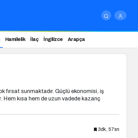
m
Hamilelik
İlaç
İngilizce
Arapça
çok fırsat sunmaktadır. Güçlü ekonomisi, iş
tedir. Hem kısa hem de uzun vadede kazanç
3dk, 57sn