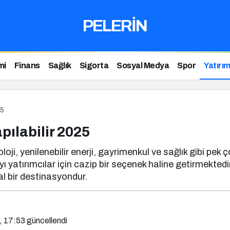
PELERİN
mi
Finans
Sağlık
Sigorta
Sosyal Medya
Spor
Yatırı
25
pılabilir 2025
ji, yenilenebilir enerji, gayrimenkul ve sağlık gibi pek 
’yı yatırımcılar için cazip bir seçenek haline getirmek
al bir destinasyondur.
, 17:53
güncellendi